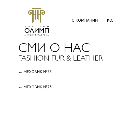
О КОМПАНИИ
КО
СМИ О НАС
FASHION FUR & LEATHER
← МЕХОВИК №73
← МЕХОВИК №73